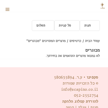
תפריטים
ווידג'טים
חנות
סל קניות
תשלום
עמוד הבית
/
כרטיסים
/ מוצרים המתויגים “מבוגרים”
מבוגרים
לא נמצאו מוצרים התואמים את בחירתך.
סקפינו
• ע.ר. 580635894
© כל הזכויות שמורות
info@scapino.co.il
052-2552754
להורדת קטלוג הלהקה
חנות
|
עגלה
|
קופה