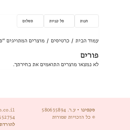
חנות
סל קניות
תשלום
עמוד הבית
/
כרטיסים
/ מוצרים המתויגים “פ
פורים
לא נמצאו מוצרים התואמים את בחירתך.
סקפינו
• ע.ר. 580635894
o.co.il
© כל הזכויות שמורות
552754
להורדת 