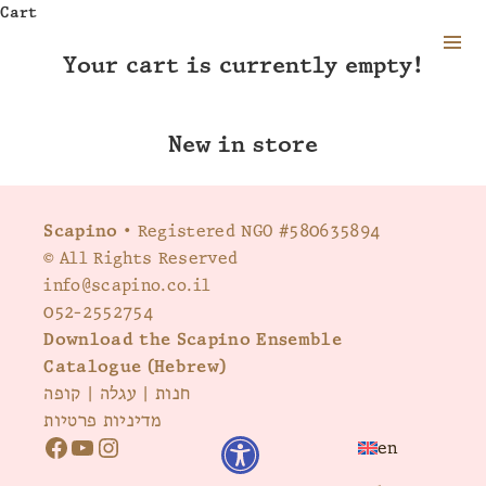
Cart
Your cart is currently empty!
MENU
AND
WIDGETS
New in store
Scapino
• Registered NGO #580635894
© All Rights Reserved
info@scapino.co.il
052-2552754
Download the Scapino Ensemble
Catalogue (Hebrew)
קופה
|
עגלה
|
חנות
מדיניות פרטיות
en
F
Y
I