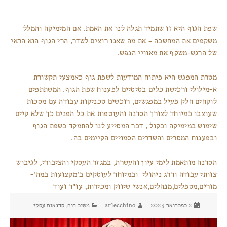
שפת הגוף היא זו שתמיד תגלה לנו את האמת. אם המימיקה והמלל
משקפים את המחשבה – את מה שאנו רוצים לשדר, הרי הגוף הוא הראי
של הרגש-משקף את מאוויי הנפש.
מטרת המפגש היא פיתוח המודעות לשפת גוף כאמצעי תקשורת
א-מילולי ורכישת כלים בסיסיים לפענוח שפת הגוף. המשתתפים
לוקחים חלק פעיל במפגשים, רוכשים טכניקות עבודה עם מסכות
שעוצבו במיוחד לצורך הסדנה והעוטפות את כל הפנים כך שלא קיים
שימוש במימיקה ובקול , דבר המסייע לנו להתמקד בשפת הגוף
ובפענוח המסרים והשדרים הסמויים הקיימים בה.
הסדנה מותאמת לימי עיון והעשרה, במגזר העסקי והציבורי, לגיבוש
צוותי עבודה ודרג ניהולי ובמיוחד לעוסקים ב'מקצועות במה'-
מורים,מטפלים,מנהלים,אנשי שיווק ומכירות, עו"ד ועוד
פורסם
מחבר
קטגוריות
2 בפברואר 2023
arlecchino
משיב רוח
,
סדנאות עסקי
בתאריך