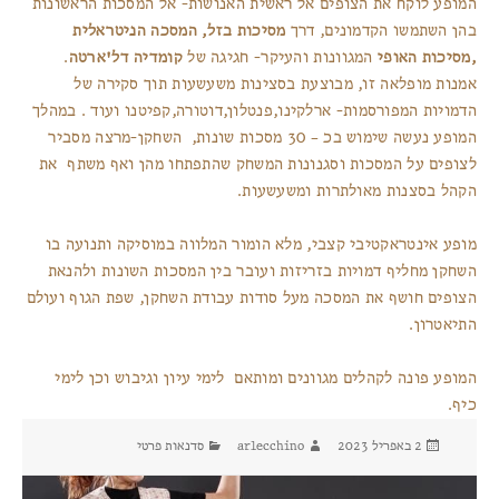
המופע לוקח את הצופים אל ראשית האנושות- אל המסכות הראשונות
בהן השתמשו הקדמונים, דרך
מסיכות בזל, המסכה הניטראלית
המגוונות והעיקר- חגיגה של
.
,מסיכות האופי
קומדיה דל'ארטה
אמנות מופלאה זו, מבוצעת בסצינות משעשעות תוך סקירה של
הדמויות המפורסמות- ארלקינו,פנטלון,דוטורה,קפיטנו ועוד . במהלך
המופע נעשה שימוש בכ – 30 מסכות שונות, השחקן-מרצה מסביר
לצופים על המסכות וסגנונות המשחק שהתפתחו מהן ואף משתף את
הקהל בסצנות מאולתרות ומשעשעות.
מופע אינטראקטיבי קצבי, מלא הומור המלווה במוסיקה ותנועה בו
השחקן מחליף דמויות בזריזות ועובר בין המסכות השונות ולהנאת
הצופים חושף את המסכה מעל סודות עבודת השחקן, שפת הגוף ועולם
התיאטרון.
המופע פונה לקהלים מגוונים ומותאם לימי עיון וגיבוש וכן לימי
כיף.
פורסם
מחבר
קטגוריות
2 באפריל 2023
arlecchino
סדנאות פרטי
בתאריך