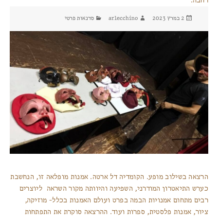
רחבה.
פורסם
מחבר
קטגוריות
2 במרץ 2023
arlecchino
סדנאות פרטי
בתאריך
הרצאה בשילוב מופע. הקומדיה דל ארטה. אמנות מופלאה זו, הנחשבת
כערש התיאטרון המודרני, השפיעה והיוותה מקור השראה ליוצרים
רבים מתחום אמנויות הבמה בפרט ועולם האמנות בכלל- מוזיקה,
ציור, אמנות פלסטית, ספרות ועוד. ההרצאה סוקרת את התפתחות