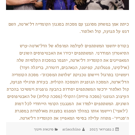
כיתת אמן במשחק מסוגנן עם מסכות בסגנון הקומדיה דל'ארטה, השם
דגש על תנועה, קול ואלתור.
בקורס יחשפו המשתתפים לעולמה המופלא של הדל'ארטה-ערש
התיאטרון המודרני. המשתתפים יכירו את האבטיפוסים השונים
המאפיינים את הקומדיה דל'ארטה, יתנסו במסכות הקלסיות שלה
(ארלקינו, פנטלונה, קפיטנו, הנאהבים, דוטורה, בריגלה ועוד)
וימשיכו בתרגול ויישום טכניקת 'שלושת המסכות'- מסכת הקומדיה
הדל'ארטה, המסכה הגופנית והמסכה הקולית. בעזרת תרגילי תנועה,
קול ואלתור ירכשו המשתתפים יסודות בהבעה גופנית וימשיכו בהכרת
העיצוב הגופני (מסכה פיזית) והקולי (מסכה קולית) של האבטיפוסים
השונים. המשתתפים ילמדו את המנגנון הקומי הייחודי לכל דמות
('לאצי') ויישמו אותו במהלך המפגש בסצנות מאולתרות במסגרת
ה'סנריו'- מתווה עלילה בסיסי המאפיין את הקומדיה דל'ארטה.
פורסם
מחבר
קטגוריות
2 בפברואר 2023
arlecchino
סדנאות חינוך
בתאריך