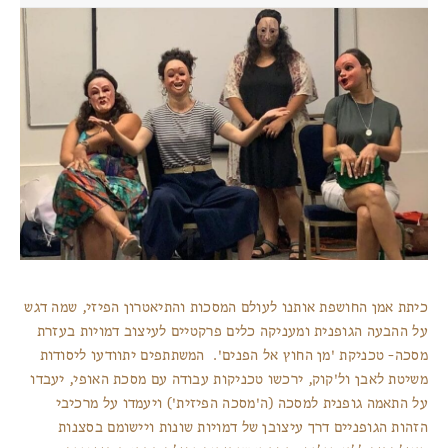
כיתת אמן החושפת אותנו לעולם המסכות והתיאטרון הפיזי, שמה דגש
על ההבעה הגופנית ומעניקה כלים פרקטיים לעיצוב דמויות בעזרת
מסכה- טכניקת 'מן החוץ אל הפנים'. המשתתפים יתוודעו ליסודות
משיטת לאבן ול'קוק, ירכשו טכניקות עבודה עם מסכת האופי, יעבדו
על התאמה גופנית למסכה (ה'מסכה הפיזית') ויעמדו על מרכיבי
הזהות הגופניים דרך עיצובן של דמויות שונות ויישומם בסצנות