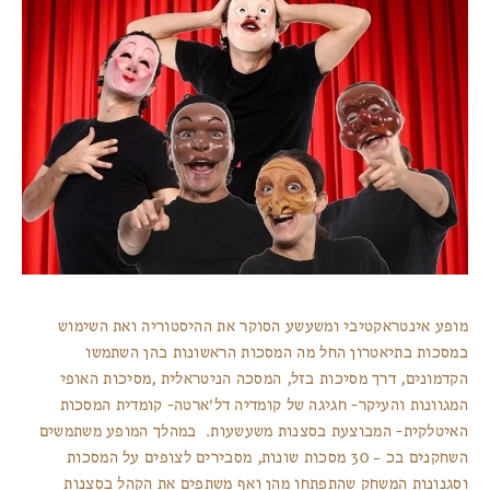
מופע אינטראקטיבי ומשעשע הסוקר את ההיסטוריה ואת השימוש
במסכות בתיאטרון החל מה המסכות הראשונות בהן השתמשו
הקדמונים, דרך מסיכות בזל, המסכה הניטראלית ,מסיכות האופי
המגוונות והעיקר- חגיגה של קומדיה דל'ארטה- קומדית המסכות
האיטלקית- המבוצעת בסצנות משעשעות. במהלך המופע משתמשים
השחקנים בכ – 30 מסכות שונות, מסבירים לצופים על המסכות
וסגנונות המשחק שהתפתחו מהן ואף משתפים את הקהל בסצנות