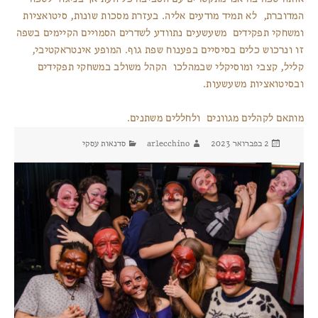
המדוברת, לא תמיד מודעים אליה. בעזרת מסכות שונות, סיטואציות
ומשחקי תפקידים משעשעים נתוודע לשדרים הסמויים הקיימים בשפה
זו ונרכוש כלים בסיסיים בפענוח שפת גוף. המופע אינטראקטיבי,
קליל, קצבי ומוסיקלי שבמהלכו הקהל משולב במשחקי תפקידים
ובסיטואציות משעשעות.
מותאם לקהלים מגוונים ולחללים משתנים.
פורסם
מחבר
קטגוריות
2 בפברואר 2023
arlecchino
סדנאות עסקי
בתאריך