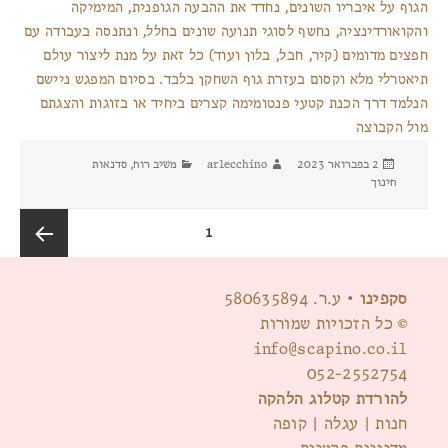
הגוף על איבריו השונים, נחדד את ההבעה הגופנית, המימיקה
והקואורדינציה, נחשף לסוגי תנועה שונים בחלל, ונתנסה בעבודה עם
חפצים מדומים (קיר, חבל, בלון ועוד) כל זאת על מנת ליצור עולם
תיאטרלי מלא וקסום בעזרת גוף השחקן בלבד. בסיום המפגש ניישם
הנלמד דרך הכנת קטעי פנטומימה קצרים ביחיד או בזוגות והצגתם
מול הקבוצה
פורסם
מחבר
קטגוריות
2 בפברואר 2023
arlecchino
משיב רוח
,
סדנאות
בתאריך
חינוך
Posts
עמוד
1
pagination
העמוד
סקפינו
• ע.ר. 580635894
© כל הזכויות שמורות
הבא
info@scapino.co.il
052-2552754
להורדת קטלוג הלהקה
חנות
|
עגלה
|
קופה