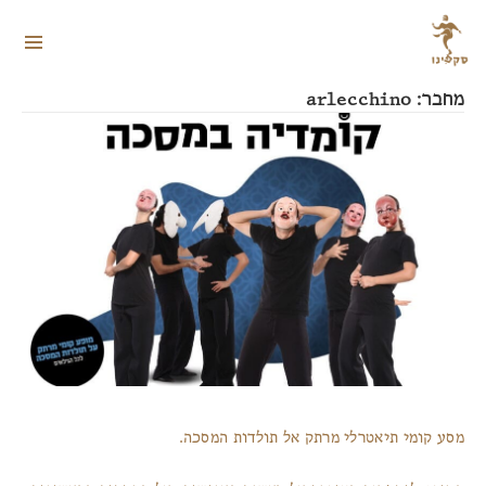
תפריטים
ווידג'טים
מחבר:
arlecchino
מסע קומי תיאטרלי מרתק אל תולדות המסכה.