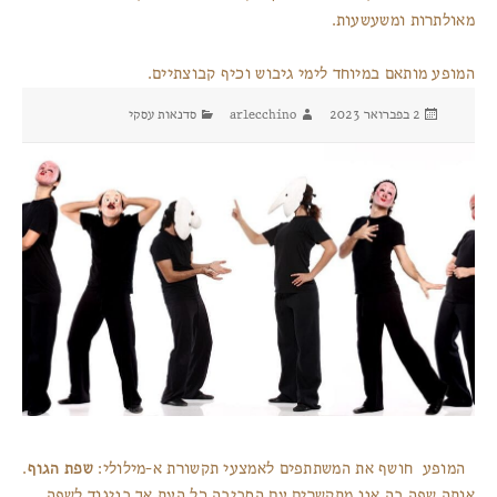
מאולתרות ומשעשעות.
המופע מותאם במיוחד לימי גיבוש וכיף קבוצתיים.
פורסם
מחבר
קטגוריות
2 בפברואר 2023
arlecchino
סדנאות עסקי
בתאריך
המופע חושף את המשתתפים לאמצעי תקשורת א-מילולי:
.
שפת הגוף
אותה שפה בה אנו מתקשרים עם הסביבה כל העת אך בניגוד לשפה